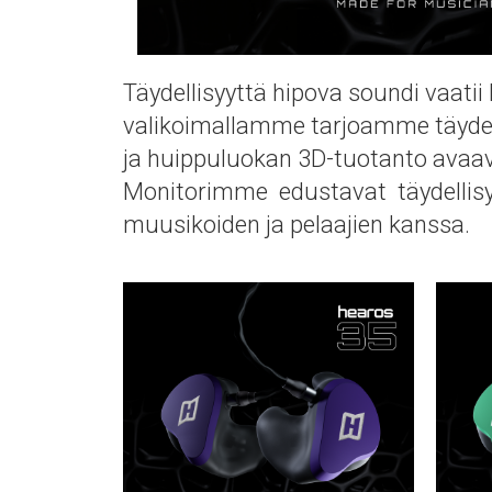
Täydellisyyttä hipova soundi vaat
valikoimallamme tarjoamme täydel
ja huippuluokan 3D-tuotanto avaava
Monitorimme edustavat täydellisyyt
muusikoiden ja pelaajien kanssa.