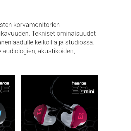
isten korvamonitorien
ukavuuden. Tekniset ominaisuudet
nlaadulle keikoilla ja studiossa.
 audiologien, akustikoiden,