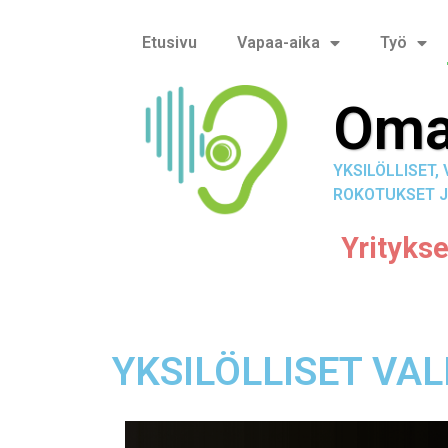
Etusivu
Vapaa-aika
Työ
Oma
YKSILÖLLISET
ROKOTUKSET J
Yritykse
YKSILÖLLISET VA