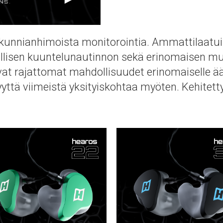
ii kunnianhimoista monitorointia. Ammattilaatu
lisen kuuntelunautinnon sekä erinomaisen m
t rajattomat mahdollisuudet erinomaiselle ääne
tä viimeistä yksityiskohtaa myöten. Kehitetty