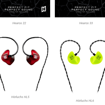
Hearos 22
Hearos 33
Hörluchs HL5
Hörluchs HL6